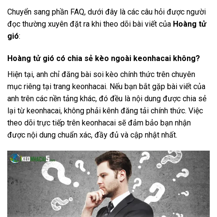
Chuyển sang phần FAQ, dưới đây là các câu hỏi được người
đọc thường xuyên đặt ra khi theo dõi bài viết của
Hoàng tử
gió
:
Hoàng tử gió có chia sẻ kèo ngoài keonhacai không?
Hiện tại, anh chỉ đăng bài soi kèo chính thức trên chuyên
mục riêng tại trang keonhacai. Nếu bạn bắt gặp bài viết của
anh trên các nền tảng khác, đó đều là nội dung được chia sẻ
lại từ keonhacai, không phải kênh đăng tải chính thức. Việc
theo dõi trực tiếp trên keonhacai sẽ đảm bảo bạn nhận
được nội dung chuẩn xác, đầy đủ và cập nhật nhất.