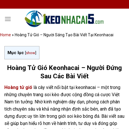
Bỏ
qua
nội
dung
Home
»
Hoàng Tử Gió – Người Sáng Tạo Bài Viết Tại Keonhacai
Mục lục
[
show
]
Hoàng Tử Gió Keonhacai – Người Đứng
Sau Các Bài Viết
Hoàng tử gió
là cây viết nổi bật tại keonhacai – một trong
những chuyên trang soi kèo được cộng đồng cá cược Việt
Nam tin tưởng. Nhờ kinh nghiệm dày dạn, phong cách phân
tích chuyên sâu và khả năng nhận định sắc bén, anh đã tạo
dựng được uy tín lớn trong giới soi kèo bóng đá. Bài viết sau
sẽ giúp bạn hiểu rõ hơn về hành trình, tư duy và đóng góp