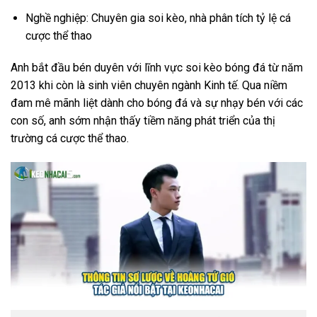
Nghề nghiệp: Chuyên gia soi kèo, nhà phân tích tỷ lệ cá
cược thể thao
Anh bắt đầu bén duyên với lĩnh vực soi kèo bóng đá từ năm
2013 khi còn là sinh viên chuyên ngành Kinh tế. Qua niềm
đam mê mãnh liệt dành cho bóng đá và sự nhạy bén với các
con số, anh sớm nhận thấy tiềm năng phát triển của thị
trường cá cược thể thao.