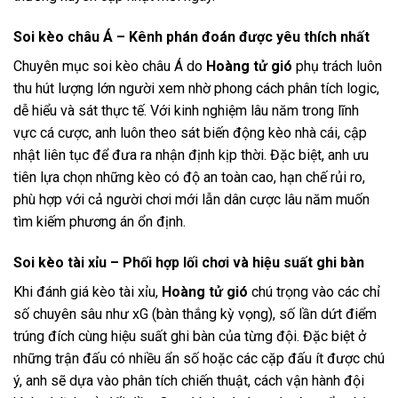
Soi kèo châu Á – Kênh phán đoán được yêu thích nhất
Chuyên mục soi kèo châu Á do
Hoàng tử gió
phụ trách luôn
thu hút lượng lớn người xem nhờ phong cách phân tích logic,
dễ hiểu và sát thực tế. Với kinh nghiệm lâu năm trong lĩnh
vực cá cược, anh luôn theo sát biến động kèo nhà cái, cập
nhật liên tục để đưa ra nhận định kịp thời. Đặc biệt, anh ưu
tiên lựa chọn những kèo có độ an toàn cao, hạn chế rủi ro,
phù hợp với cả người chơi mới lẫn dân cược lâu năm muốn
tìm kiếm phương án ổn định.
Soi kèo tài xỉu – Phối hợp lối chơi và hiệu suất ghi bàn
Khi đánh giá kèo tài xỉu,
Hoàng tử gió
chú trọng vào các chỉ
số chuyên sâu như xG (bàn thắng kỳ vọng), số lần dứt điểm
trúng đích cùng hiệu suất ghi bàn của từng đội. Đặc biệt ở
những trận đấu có nhiều ẩn số hoặc các cặp đấu ít được chú
ý, anh sẽ dựa vào phân tích chiến thuật, cách vận hành đội