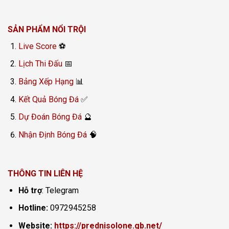
SẢN PHẨM NỔI TRỘI
Live Score
⚽
Lịch Thi Đấu
📅
Bảng Xếp Hạng
📊
Kết Quả Bóng Đá
✅
Dự Đoán Bóng Đá
🔮
Nhận Định Bóng Đá
🧠
THÔNG TIN LIÊN HỆ
Hỗ trợ
:
Telegram
Hotline:
0972945258
Website:
https://prednisolone.gb.net/