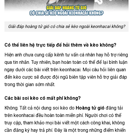
Giải đáp hoàng tử gió có chia sẻ kèo ngoài keonhacai không?
Có thể liên hệ trực tiếp để hỏi thêm về kèo không?
Hiện anh chưa cung cấp kênh tư vấn cá nhân hay hỗ trợ riêng
qua tin nhắn. Tuy nhiên, bạn hoàn toàn có thể để lại bình luận
ngay dưới các bài viết trên keonhacai. Mọi câu hỏi liên quan
đến kèo cược sẽ được đội ngũ biên tập viên hỗ trợ giải đáp
trong thời gian sớm nhất.
Các bài soi kèo có mất phí không?
Không. Tất cả nội dung soi kèo do
Hoàng tử gió
đăng tải
trên keonhacai đều hoàn toàn miễn phí. Người chơi có thể
truy cập, tham khảo mọi bài viết một cách công khai, không
cần đăng ký hay trả phí. Đây là một trong những điểm khiến