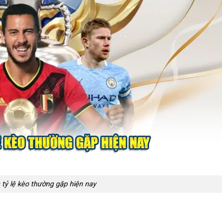
 tỷ lệ kèo thường gặp hiện nay