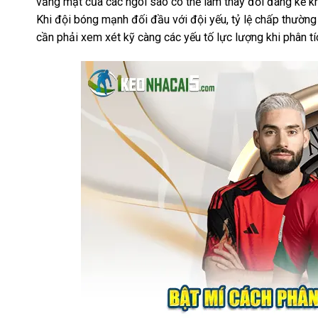
vắng mặt của các ngôi sao có thể làm thay đổi đáng kể kh
Khi đội bóng mạnh đối đầu với đội yếu, tỷ lệ chấp thường
cần phải xem xét kỹ càng các yếu tố lực lượng khi phân tí