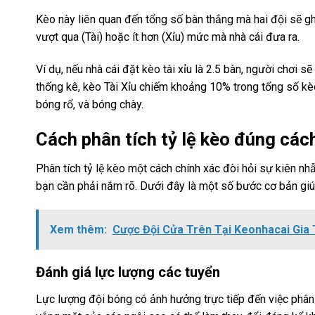
Kèo này liên quan đến tổng số bàn thắng mà hai đội sẽ gh
vượt qua (Tài) hoặc ít hơn (Xỉu) mức mà nhà cái đưa ra.
Ví dụ, nếu nhà cái đặt kèo tài xỉu là 2.5 bàn, người chơi 
thống kê, kèo Tài Xỉu chiếm khoảng 10% trong tổng số kèo
bóng rổ, và bóng chày.
Cách phân tích tỷ lệ kèo đúng các
Phân tích tỷ lệ kèo một cách chính xác đòi hỏi sự kiên n
bạn cần phải nắm rõ. Dưới đây là một số bước cơ bản gi
Xem thêm:
Cược Đội Cửa Trên Tại Keonhacai Gia
Đánh giá lực lượng các tuyển
Lực lượng đội bóng có ảnh hưởng trực tiếp đến việc phân t