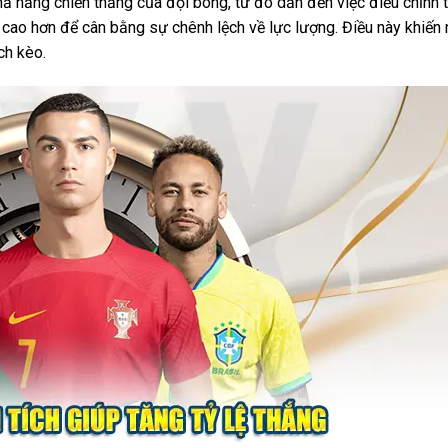
ả năng chiến thắng của đội bóng, từ đó dẫn đến việc điều chỉnh t
 cao hơn để cân bằng sự chênh lệch về lực lượng. Điều này khiến 
ch kèo.