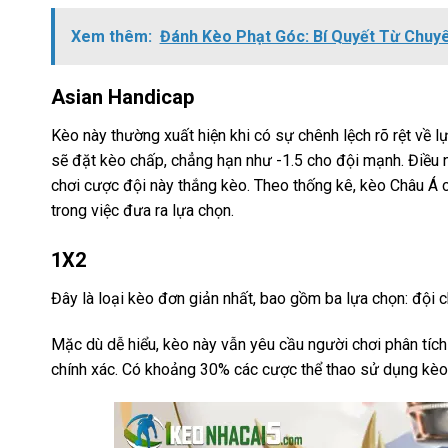
Xem thêm:
Đánh Kèo Phạt Góc: Bí Quyết Từ Chuy
Asian Handicap
Kèo này thường xuất hiện khi có sự chênh lệch rõ rệt về l
sẽ đặt kèo chấp, chẳng hạn như -1.5 cho đội mạnh. Điều n
chơi cược đội này thắng kèo. Theo thống kê, kèo Châu Á 
trong việc đưa ra lựa chọn.
1X2
Đây là loại kèo đơn giản nhất, bao gồm ba lựa chọn: đội ch
Mặc dù dễ hiểu, kèo này vẫn yêu cầu người chơi phân tích
chính xác. Có khoảng 30% các cược thể thao sử dụng kèo C