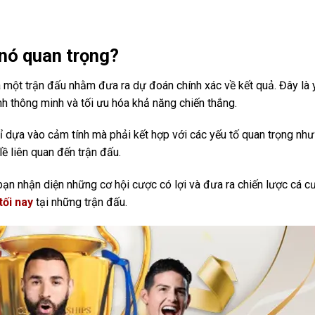
o nó quan trọng?
của một trận đấu nhằm đưa ra dự đoán chính xác về kết quả. Đây là 
h thông minh và tối ưu hóa khả năng chiến thắng.
hỉ dựa vào cảm tính mà phải kết hợp với các yếu tố quan trọng nh
 lề liên quan đến trận đấu.
 bạn nhận diện những cơ hội cược có lợi và đưa ra chiến lược cá cư
tối nay
tại những
trận đấu.