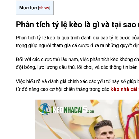
Mục lục
[
show
]
Phân tích tỷ lệ kèo là gì và tại sa
Phân tích tỷ lệ kèo là quá trình đánh giá các tỷ lệ cược 
trọng giúp người tham gia cá cược đưa ra những quyết địn
Đối với các cược thủ lâu năm, việc phân tích kèo không c
đội bóng, lực lượng cầu thủ, lối chơi, và các thông tin bên
Việc hiểu rõ và đánh giá chính xác các yếu tố này sẽ giúp
từ đó nâng cao cơ hội chiến thắng trong các
kèo nhà cái 