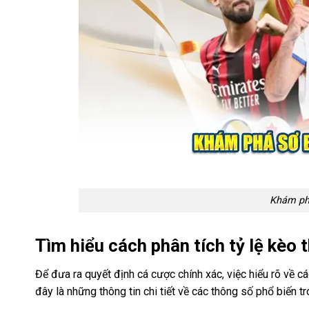
Khám phá
Tìm hiểu cách phân tích tỷ lệ kèo
Để đưa ra quyết định cá cược chính xác, việc hiểu rõ về cá
đây là những thông tin chi tiết về các thông số phổ biến t