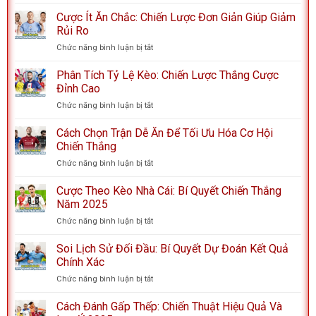
Đánh
Đầu
Lợi
Kèo
Cược Ít Ăn Chắc: Chiến Lược Đơn Giản Giúp Giảm
Tư
Nhuận
Phạt
Hiệu
Rủi Ro
Góc:
Quả
Chức năng bình luận bị tắt
ở
Bí
Với
Cược
Quyết
Keonhacai
Ít
Phân Tích Tỷ Lệ Kèo: Chiến Lược Thắng Cược
Từ
Ăn
Chuyên
Đỉnh Cao
Chắc:
Gia
Chức năng bình luận bị tắt
ở
Chiến
Keonhacai
Phân
Lược
Tích
Cách Chọn Trận Dễ Ăn Để Tối Ưu Hóa Cơ Hội
Đơn
Tỷ
Giản
Chiến Thắng
Lệ
Giúp
Chức năng bình luận bị tắt
ở
Kèo:
Giảm
Cách
Chiến
Rủi
Chọn
Cược Theo Kèo Nhà Cái: Bí Quyết Chiến Thắng
Lược
Ro
Trận
Thắng
Năm 2025
Dễ
Cược
Chức năng bình luận bị tắt
ở
Ăn
Đỉnh
Cược
Để
Cao
Theo
Soi Lịch Sử Đối Đầu: Bí Quyết Dự Đoán Kết Quả
Tối
Kèo
Ưu
Chính Xác
Nhà
Hóa
Chức năng bình luận bị tắt
ở
Cái:
Cơ
Soi
Bí
Hội
Lịch
Cách Đánh Gấp Thếp: Chiến Thuật Hiệu Quả Và
Quyết
Chiến
Sử