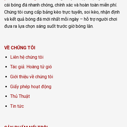
cái bóng đá nhanh chóng, chính xác và hoàn toàn miễn phí.
Chúng tôi cung cấp bảng kèo trực tuyến, soi kèo, nhận định
và kết quả bóng đá mới nhất mỗi ngày – hỗ trợ người chơi
đưa ra lựa chọn sáng suốt trước giờ bóng lăn.
VỀ CHÚNG TÔI
Liên hệ chúng tôi
Tác giả: Hoàng tử gió
Giới thiệu về chúng tôi
Giấy phép hoạt động
Thủ Thuật
Tin tức