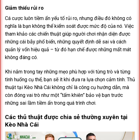
Giảm thiểu rủi ro
Cá cược luôn tiềm ẩn yếu tố rủi ro, nhưng điều đó không có
nghĩa là bạn không thể kiểm soát được mức độ của nó. Việc
tham khảo các chiến thuật giúp người chơi nhận diện được
những cái bẫy phổ biến, những quyết định dễ sai và cách
quản lý vốn hiệu quả – từ đó hạn chế được những mất mát
không đáng có.
Khi nắm trong tay những mẹo phù hợp với từng trò và từng
tình huống cụ thể, bạn sẽ ít khi đưa ra lựa chọn cảm tính. Thủ
thuật tại Kèo Nhà Cái không chỉ là công cụ hướng dẫn, mà
còn đóng vai trò như một “tấm khiên” bảo vệ bạn trước
những sai lầm tiềm ẩn trong quá trình chơi.
Các thủ thuật được chia sẻ thường xuyên tại
Kèo Nhà Cái