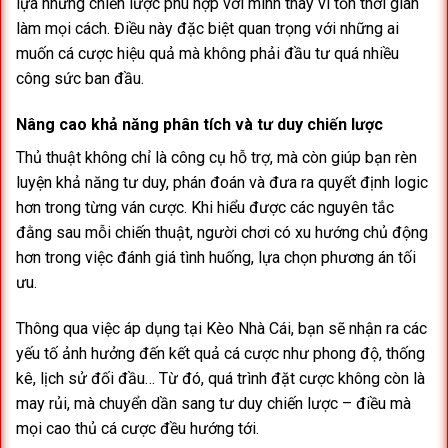
lựa những chiến lược phù hợp với mình thay vì tốn thời gian
làm mọi cách. Điều này đặc biệt quan trọng với những ai
muốn cá cược hiệu quả mà không phải đầu tư quá nhiều
công sức ban đầu.
Nâng cao khả năng phân tích và tư duy chiến lược
Thủ thuật không chỉ là công cụ hỗ trợ, mà còn giúp bạn rèn
luyện khả năng tư duy, phán đoán và đưa ra quyết định logic
hơn trong từng ván cược. Khi hiểu được các nguyên tắc
đằng sau mỗi chiến thuật, người chơi có xu hướng chủ động
hơn trong việc đánh giá tình huống, lựa chọn phương án tối
ưu.
Thông qua việc áp dụng tại Kèo Nhà Cái, bạn sẽ nhận ra các
yếu tố ảnh hưởng đến kết quả cá cược như phong độ, thống
kê, lịch sử đối đầu… Từ đó, quá trình đặt cược không còn là
may rủi, mà chuyển dần sang tư duy chiến lược – điều mà
mọi cao thủ cá cược đều hướng tới.