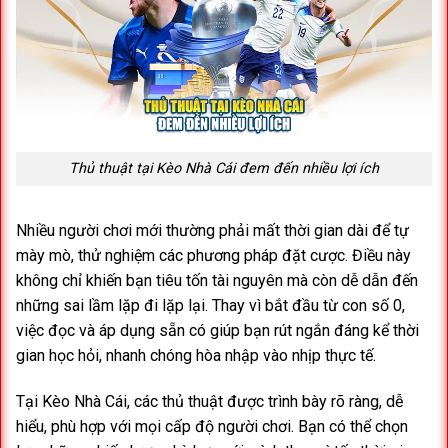
Thủ thuật tại Kèo Nhà Cái đem đến nhiều lợi ích
Nhiều người chơi mới thường phải mất thời gian dài để tự
mày mò, thử nghiệm các phương pháp đặt cược. Điều này
không chỉ khiến bạn tiêu tốn tài nguyên mà còn dễ dẫn đến
những sai lầm lặp đi lặp lại. Thay vì bắt đầu từ con số 0,
việc đọc và áp dụng sẵn có giúp bạn rút ngắn đáng kể thời
gian học hỏi, nhanh chóng hòa nhập vào nhịp thực tế.
Tại Kèo Nhà Cái, các thủ thuật được trình bày rõ ràng, dễ
hiểu, phù hợp với mọi cấp độ người chơi. Bạn có thể chọn