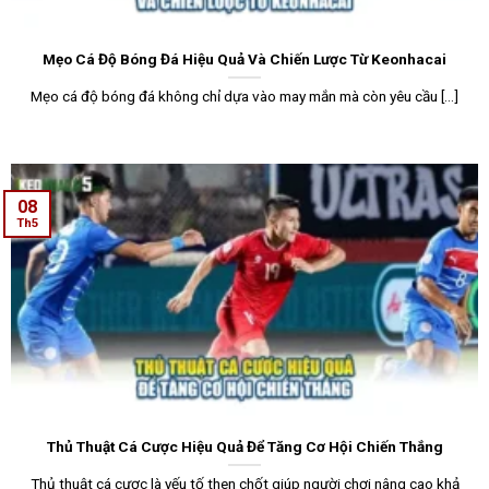
Mẹo Cá Độ Bóng Đá Hiệu Quả Và Chiến Lược Từ Keonhacai
Mẹo cá độ bóng đá không chỉ dựa vào may mắn mà còn yêu cầu [...]
08
Th5
Thủ Thuật Cá Cược Hiệu Quả Để Tăng Cơ Hội Chiến Thắng
Thủ thuật cá cược là yếu tố then chốt giúp người chơi nâng cao khả