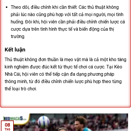
Theo dõi, điều chỉnh khi cần thiết: Các thủ thuật không
phải lúc nào cũng phù hợp với tất cả mọi người, mọi tình
huống. Đôi khi, hội viên cần phải điều chỉnh chiến lược cá
cược dựa trên tình hình thực tế và biến động của thị
trường.
Kết luận
Thủ thuật không đơn thuần là mẹo vặt mà là cả một kho tàng
kinh nghiệm được đúc kết từ thực tế chơi cá cược. Tại Kèo
Nhà Cái, hội viên có thể tiếp cận đa dạng phương pháp
thông minh, từ đó điều chỉnh chiến lược phù hợp theo từng
thể loại trò chơi.
08
Th5