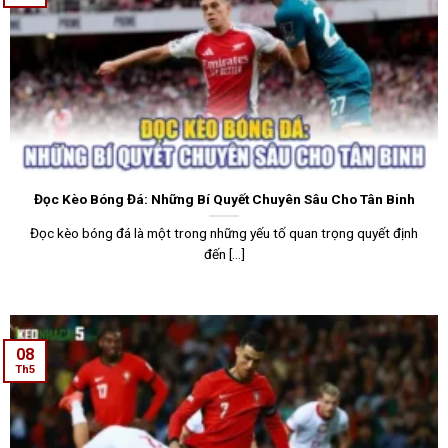
Đọc Kèo Bóng Đá: Những Bí Quyết Chuyên Sâu Cho Tân Binh
Đọc kèo bóng đá là một trong những yếu tố quan trọng quyết định
đến [...]
08
Th5