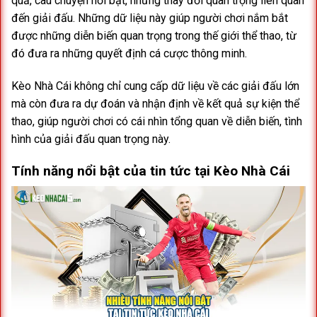
quả, câu chuyện nổi bật, những thay đổi quan trọng liên quan
đến giải đấu. Những dữ liệu này giúp người chơi nắm bắt
được những diễn biến quan trọng trong thế giới thể thao, từ
đó đưa ra những quyết định cá cược thông minh.
Kèo Nhà Cái không chỉ cung cấp dữ liệu về các giải đấu lớn
mà còn đưa ra dự đoán và nhận định về kết quả sự kiện thể
thao, giúp người chơi có cái nhìn tổng quan về diễn biến, tình
hình của giải đấu quan trọng này.
Tính năng nổi bật của tin tức tại Kèo Nhà Cái