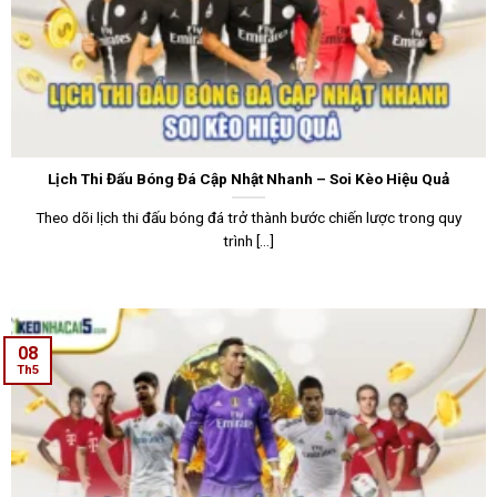
Lịch Thi Đấu Bóng Đá Cập Nhật Nhanh – Soi Kèo Hiệu Quả
Theo dõi lịch thi đấu bóng đá trở thành bước chiến lược trong quy
trình [...]
08
Th5