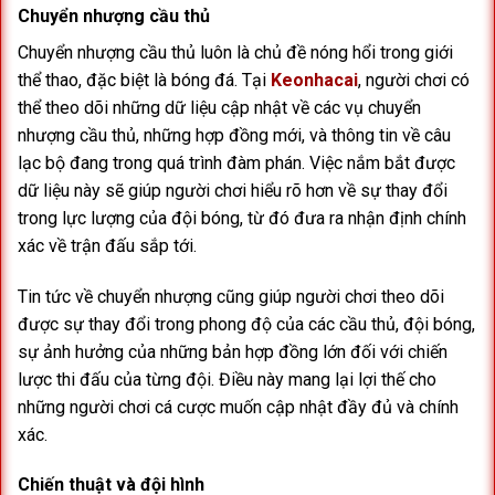
Chuyển nhượng cầu thủ
Chuyển nhượng cầu thủ luôn là chủ đề nóng hổi trong giới
thể thao, đặc biệt là bóng đá. Tại
Keonhacai
, người chơi có
thể theo dõi những dữ liệu cập nhật về các vụ chuyển
nhượng cầu thủ, những hợp đồng mới, và thông tin về câu
lạc bộ đang trong quá trình đàm phán. Việc nắm bắt được
dữ liệu này sẽ giúp người chơi hiểu rõ hơn về sự thay đổi
trong lực lượng của đội bóng, từ đó đưa ra nhận định chính
xác về trận đấu sắp tới.
Tin tức về chuyển nhượng cũng giúp người chơi theo dõi
được sự thay đổi trong phong độ của các cầu thủ, đội bóng,
sự ảnh hưởng của những bản hợp đồng lớn đối với chiến
lược thi đấu của từng đội. Điều này mang lại lợi thế cho
những người chơi cá cược muốn cập nhật đầy đủ và chính
xác.
Chiến thuật và đội hình