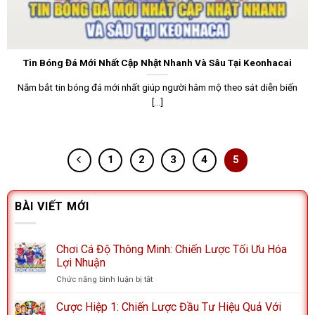
Tin Bóng Đá Mới Nhất Cập Nhật Nhanh Và Sâu Tại Keonhacai
Nắm bắt tin bóng đá mới nhất giúp người hâm mộ theo sát diễn biến
[...]
1
2
3
4
5
BÀI VIẾT MỚI
Chơi Cá Độ Thông Minh: Chiến Lược Tối Ưu Hóa
Lợi Nhuận
Chức năng bình luận bị tắt
ở
Chơi
Cá
Cược Hiệp 1: Chiến Lược Đầu Tư Hiệu Quả Với