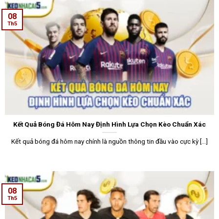
08
Th5
Kết Quả Bóng Đá Hôm Nay Định Hình Lựa Chọn Kèo Chuẩn Xác
Kết quả bóng đá hôm nay chính là nguồn thông tin đầu vào cực kỳ [...]
08
Th5