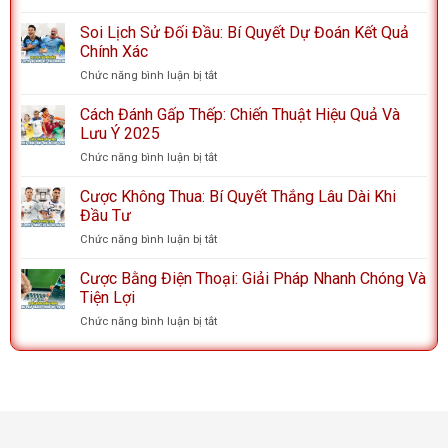
Cược
Để
Cao
Theo
Soi Lịch Sử Đối Đầu: Bí Quyết Dự Đoán Kết Quả
Tối
Kèo
Ưu
Chính Xác
Nhà
Hóa
Chức năng bình luận bị tắt
ở
Cái:
Cơ
Soi
Bí
Hội
Lịch
Cách Đánh Gấp Thếp: Chiến Thuật Hiệu Quả Và
Quyết
Chiến
Sử
Chiến
Lưu Ý 2025
Thắng
Đối
Thắng
Chức năng bình luận bị tắt
ở
Đầu:
Năm
Cách
Bí
2025
Đánh
Cược Không Thua: Bí Quyết Thắng Lâu Dài Khi
Quyết
Gấp
Dự
Đầu Tư
Thếp:
Đoán
Chức năng bình luận bị tắt
ở
Chiến
Kết
Cược
Thuật
Quả
Không
Cược Bằng Điện Thoại: Giải Pháp Nhanh Chóng Và
Hiệu
Chính
Thua:
Quả
Tiện Lợi
Xác
Bí
Và
Chức năng bình luận bị tắt
ở
Quyết
Lưu
Cược
Thắng
Ý
Bằng
Lâu
2025
Điện
Dài
Thoại:
Khi
Giải
Đầu
Pháp
Tư
Nhanh