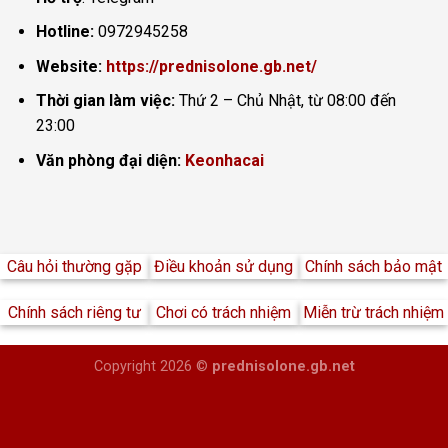
Hotline:
0972945258
Website:
https://prednisolone.gb.net/
Thời gian làm việc:
Thứ 2 – Chủ Nhật, từ 08:00 đến
23:00
Văn phòng đại diện:
Keonhacai
Câu hỏi thường gặp
Điều khoản sử dụng
Chính sách bảo mật
Chính sách riêng tư
Chơi có trách nhiệm
Miễn trừ trách nhiệm
Copyright 2026 ©
prednisolone.gb.net