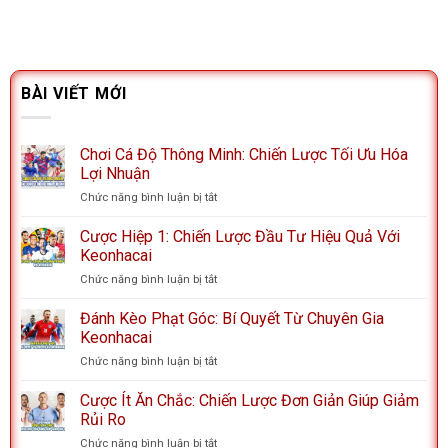
BÀI VIẾT MỚI
Chơi Cá Độ Thông Minh: Chiến Lược Tối Ưu Hóa
Lợi Nhuận
Chức năng bình luận bị tắt
ở
Chơi
Cá
Cược Hiệp 1: Chiến Lược Đầu Tư Hiệu Quả Với
Độ
Keonhacai
Thông
Chức năng bình luận bị tắt
ở
Minh:
Cược
Chiến
Hiệp
Đánh Kèo Phạt Góc: Bí Quyết Từ Chuyên Gia
Lược
1:
Tối
Keonhacai
Chiến
Ưu
Chức năng bình luận bị tắt
ở
Lược
Hóa
Đánh
Đầu
Lợi
Kèo
Cược Ít Ăn Chắc: Chiến Lược Đơn Giản Giúp Giảm
Tư
Nhuận
Phạt
Hiệu
Rủi Ro
Góc:
Quả
Chức năng bình luận bị tắt
ở
Bí