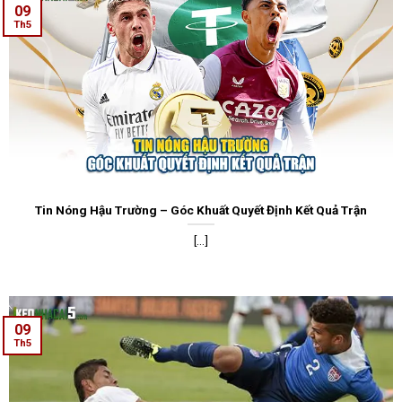
09
Th5
Tin Nóng Hậu Trường – Góc Khuất Quyết Định Kết Quả Trận
[...]
09
Th5