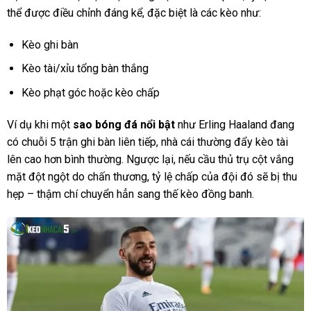
thể được điều chỉnh đáng kể, đặc biệt là các kèo như:
Kèo ghi bàn
Kèo tài/xỉu tổng bàn thắng
Kèo phạt góc hoặc kèo chấp
Ví dụ khi một
sao bóng đá nổi bật
như Erling Haaland đang
có chuỗi 5 trận ghi bàn liên tiếp, nhà cái thường đẩy kèo tài
lên cao hơn bình thường. Ngược lại, nếu cầu thủ trụ cột vắng
mặt đột ngột do chấn thương, tỷ lệ chấp của đội đó sẽ bị thu
hẹp – thậm chí chuyển hẳn sang thế kèo đồng banh.