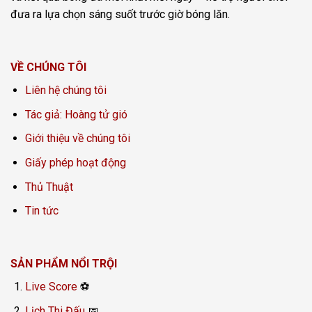
đưa ra lựa chọn sáng suốt trước giờ bóng lăn.
VỀ CHÚNG TÔI
Liên hệ chúng tôi
Tác giả: Hoàng tử gió
Giới thiệu về chúng tôi
Giấy phép hoạt động
Thủ Thuật
Tin tức
SẢN PHẨM NỔI TRỘI
Live Score
⚽
Lịch Thi Đấu
📅