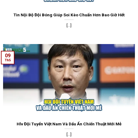
Tin Nội Bộ Đội Bóng Giúp Soi Kèo Chuẩn Hơn Bao Giờ Hết
[...]
09
Th5
Hlv Đội Tuyển Việt Nam Và Dấu Ấn Chiến Thuật Mới Mẻ
[...]