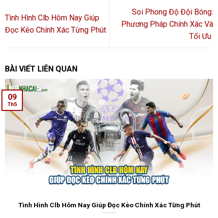
Soi Phong Độ Đội Bóng:
Tình Hình Clb Hôm Nay Giúp
Phương Pháp Chính Xác Và
Đọc Kèo Chính Xác Từng Phút
Tối Ưu
BÀI VIẾT LIÊN QUAN
09
Th5
Tình Hình Clb Hôm Nay Giúp Đọc Kèo Chính Xác Từng Phút