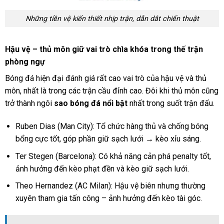
Những tiền vệ kiến thiết nhịp trận, dẫn dắt chiến thuật
Hậu vệ – thủ môn giữ vai trò chìa khóa trong thế trận
phòng ngự
Bóng đá hiện đại đánh giá rất cao vai trò của hậu vệ và thủ
môn, nhất là trong các trận cầu đỉnh cao. Đôi khi thủ môn cũng
trở thành ngôi
sao bóng đá nổi bật
nhất trong suốt trận đấu.
Ruben Dias (Man City): Tổ chức hàng thủ và chống bóng
bổng cực tốt, góp phần giữ sạch lưới → kèo xỉu sáng.
Ter Stegen (Barcelona): Có khả năng cản phá penalty tốt,
ảnh hưởng đến kèo phạt đền và kèo giữ sạch lưới.
Theo Hernandez (AC Milan): Hậu vệ biên nhưng thường
xuyên tham gia tấn công – ảnh hưởng đến kèo tài góc.