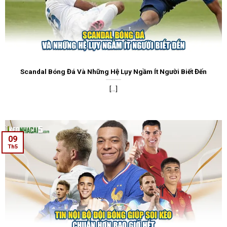
Scandal Bóng Đá Và Những Hệ Lụy Ngầm Ít Người Biết Đến
[...]
09
Th5