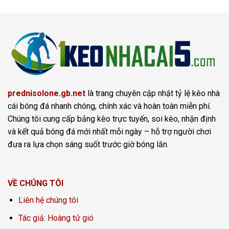
Thoại:
Khi
Giải
Đầu
Pháp
Tư
Nhanh
Chóng
Và
Tiện
Lợi
prednisolone.gb.net
là trang chuyên cập nhật tỷ lệ kèo nhà
cái bóng đá nhanh chóng, chính xác và hoàn toàn miễn phí.
Chúng tôi cung cấp bảng kèo trực tuyến, soi kèo, nhận định
và kết quả bóng đá mới nhất mỗi ngày – hỗ trợ người chơi
đưa ra lựa chọn sáng suốt trước giờ bóng lăn.
VỀ CHÚNG TÔI
Liên hệ chúng tôi
Tác giả: Hoàng tử gió