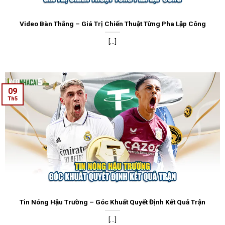
Video Bàn Thắng – Giá Trị Chiến Thuật Từng Pha Lập Công
[...]
09
Th5
Tin Nóng Hậu Trường – Góc Khuất Quyết Định Kết Quả Trận
[...]