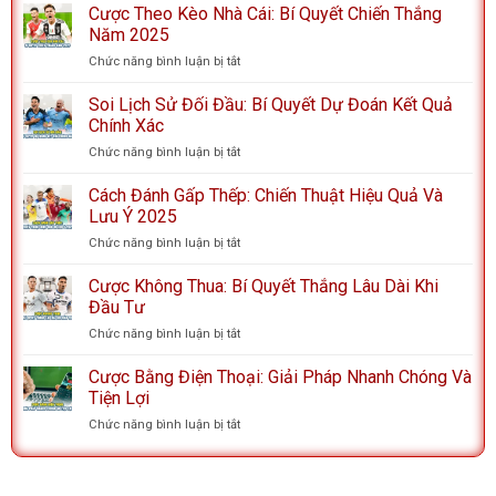
Chọn
Cược Theo Kèo Nhà Cái: Bí Quyết Chiến Thắng
Lược
Ro
Trận
Thắng
Năm 2025
Dễ
Cược
Chức năng bình luận bị tắt
ở
Ăn
Đỉnh
Cược
Để
Cao
Theo
Soi Lịch Sử Đối Đầu: Bí Quyết Dự Đoán Kết Quả
Tối
Kèo
Ưu
Chính Xác
Nhà
Hóa
Chức năng bình luận bị tắt
ở
Cái:
Cơ
Soi
Bí
Hội
Lịch
Cách Đánh Gấp Thếp: Chiến Thuật Hiệu Quả Và
Quyết
Chiến
Sử
Chiến
Lưu Ý 2025
Thắng
Đối
Thắng
Chức năng bình luận bị tắt
ở
Đầu:
Năm
Cách
Bí
2025
Đánh
Cược Không Thua: Bí Quyết Thắng Lâu Dài Khi
Quyết
Gấp
Dự
Đầu Tư
Thếp:
Đoán
Chức năng bình luận bị tắt
ở
Chiến
Kết
Cược
Thuật
Quả
Không
Cược Bằng Điện Thoại: Giải Pháp Nhanh Chóng Và
Hiệu
Chính
Thua:
Quả
Tiện Lợi
Xác
Bí
Và
Chức năng bình luận bị tắt
ở
Quyết
Lưu
Cược
Thắng
Ý
Bằng
Lâu
2025
Điện
Dài