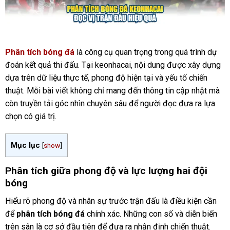
Phân tích bóng đá
là công cụ quan trọng trong quá trình dự
đoán kết quả thi đấu. Tại keonhacai, nội dung được xây dựng
dựa trên dữ liệu thực tế, phong độ hiện tại và yếu tố chiến
thuật. Mỗi bài viết không chỉ mang đến thông tin cập nhật mà
còn truyền tải góc nhìn chuyên sâu để người đọc đưa ra lựa
chọn có giá trị.
Mục lục
[
show
]
Phân tích giữa phong độ và lực lượng hai đội
bóng
Hiểu rõ phong độ và nhân sự trước trận đấu là điều kiện cần
để
phân tích bóng đá
chính xác. Những con số và diễn biến
trên sân là cơ sở đầu tiên để đưa ra nhận định chiến thuật.