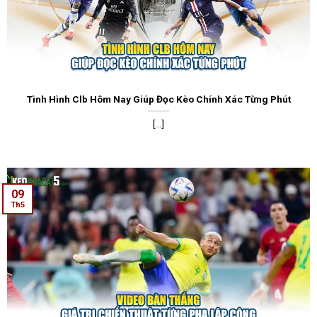
Tình Hình Clb Hôm Nay Giúp Đọc Kèo Chính Xác Từng Phút
[...]
09
Th5