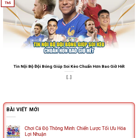
Th5
Tin Nội Bộ Đội Bóng Giúp Soi Kèo Chuẩn Hơn Bao Giờ Hết
[...]
BÀI VIẾT MỚI
Chơi Cá Độ Thông Minh: Chiến Lược Tối Ưu Hóa
Lợi Nhuận