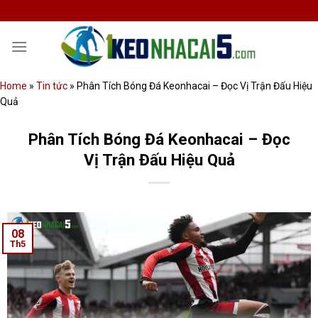
Bỏ
qua
nội
dung
Home
»
Tin tức
»
Phân Tích Bóng Đá Keonhacai – Đọc Vị Trận Đấu Hiệu
Quả
Phân Tích Bóng Đá Keonhacai – Đọc
Vị Trận Đấu Hiệu Quả
08
Th5