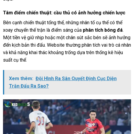
Tâm điểm chiến thuật: cầu thủ có ảnh hưởng chiến lược
Bên cạnh chiến thuật tổng thể, những nhân tố cụ thể có thể
xoay chuyển thế trận là điểm sáng của
phân tích bóng đá
.
Một tiền vệ giữ nhịp hoặc một chân sút sắc bén sẽ ảnh hưởng
đến kịch bản thi đấu. Website thường phân tích vai trò cá nhân
và khả năng khai thác khoảng trống dựa trên thống kê hiệu
suất cụ thể.
Xem thêm:
Đội Hình Ra Sân Quyết Định Cục Diện
Trận Đấu Ra Sao?