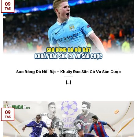
09
Th5
Sao Bóng Đá Nổi Bật – Khuấy Đảo Sân Cỏ Và Sàn Cược
[...]
09
Th5