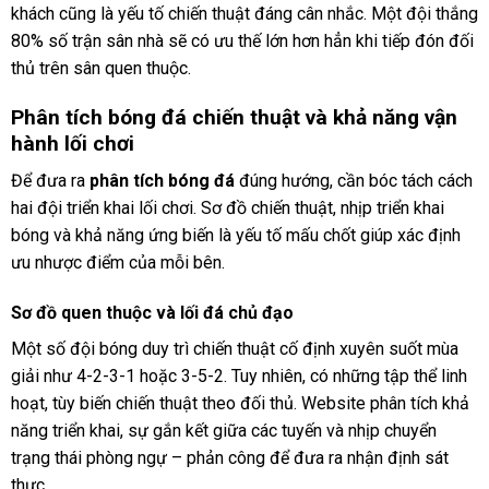
khách cũng là yếu tố chiến thuật đáng cân nhắc. Một đội thắng
80% số trận sân nhà sẽ có ưu thế lớn hơn hẳn khi tiếp đón đối
thủ trên sân quen thuộc.
Phân tích bóng đá chiến thuật và khả năng vận
hành lối chơi
Để đưa ra
phân tích bóng đá
đúng hướng, cần bóc tách cách
hai đội triển khai lối chơi. Sơ đồ chiến thuật, nhịp triển khai
bóng và khả năng ứng biến là yếu tố mấu chốt giúp xác định
ưu nhược điểm của mỗi bên.
Sơ đồ quen thuộc và lối đá chủ đạo
Một số đội bóng duy trì chiến thuật cố định xuyên suốt mùa
giải như 4-2-3-1 hoặc 3-5-2. Tuy nhiên, có những tập thể linh
hoạt, tùy biến chiến thuật theo đối thủ. Website phân tích khả
năng triển khai, sự gắn kết giữa các tuyến và nhịp chuyển
trạng thái phòng ngự – phản công để đưa ra nhận định sát
thực.