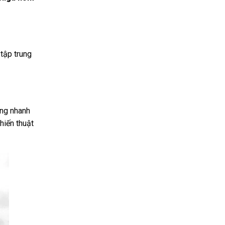
 tập trung
óng nhanh
hiến thuật