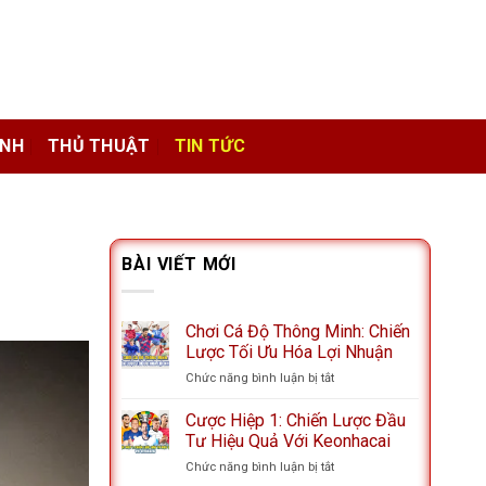
ỊNH
THỦ THUẬT
TIN TỨC
BÀI VIẾT MỚI
Chơi Cá Độ Thông Minh: Chiến
Lược Tối Ưu Hóa Lợi Nhuận
Chức năng bình luận bị tắt
ở
Chơi
Cá
Cược Hiệp 1: Chiến Lược Đầu
Độ
Tư Hiệu Quả Với Keonhacai
Thông
Chức năng bình luận bị tắt
ở
Minh:
Cược