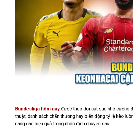
Bundesliga hôm nay
được theo dõi sát sao nhờ cường độ
thuật, danh sách chấn thương hay biến động tỷ lệ kèo luôn
nâng cao hiệu quả trong nhận định chuyên sâu.