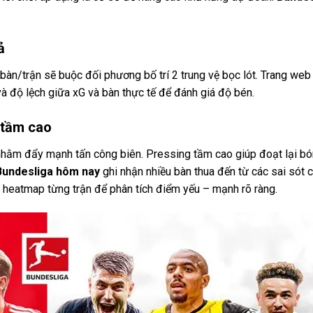
ả
bàn/trận sẽ buộc đối phương bố trí 2 trung vệ bọc lót. Trang web
và độ lệch giữa xG và bàn thực tế để đánh giá độ bén.
 tầm cao
nhằm đẩy mạnh tấn công biên. Pressing tầm cao giúp đoạt lại b
Bundesliga hôm nay
ghi nhận nhiều bàn thua đến từ các sai sót c
 heatmap từng trận để phân tích điểm yếu – mạnh rõ ràng.