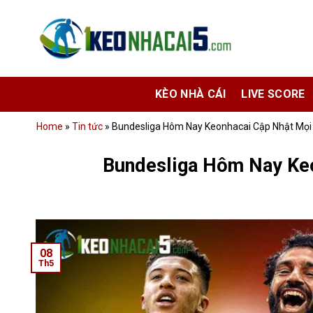
Bỏ
qua
nội
dung
KÈO NHÀ CÁI
LIVE SCORE
Home
»
Tin tức
»
Bundesliga Hôm Nay Keonhacai Cập Nhật Mọi
Bundesliga Hôm Nay Ke
08
Th5