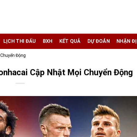
LỊCH THI ĐẤU
BXH
KẾT QUẢ
DỰ ĐOÁN
NHẬN Đ
 Chuyển Động
onhacai Cập Nhật Mọi Chuyển Động