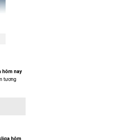
a hôm nay
ểm tương
liga hôm