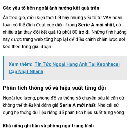
Các yếu tố bên ngoài ảnh hưởng kết quả trận
Án treo giò, điều kiện thời tiết hay những yếu tố từ VAR hoàn
toàn có thể định đoạt cục diện. Trong
Serie A mới nhất
, có
nhiều trận thay đổi kết quả từ phút 80 trở đi. Những tình huống
này được trang web tổng hợp lại để điều chỉnh chiến lược soi
kèo theo từng giai đoạn.
Xem thêm:
Tin Tức Ngoại Hạng Anh Tại Keonhacai
Cập Nhật Nhanh
Phân tích thông số và hiệu suất từng đội
Ngoài lực lượng, phong độ và thông số chuyên sâu là căn cứ
không thể thiếu khi đánh giá
Serie A mới nhất
. Nhà cái sử
dụng hệ thống dữ liệu riêng để phân tích hiệu suất từng vòng.
Khả năng ghi bàn và phòng ngự trung bình