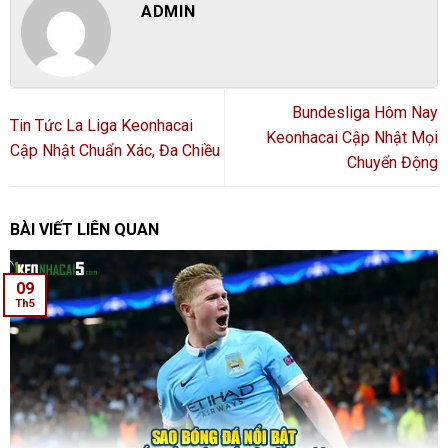
ADMIN
Bundesliga Hôm Nay
Tin Tức La Liga Keonhacai
Keonhacai Cập Nhật Mọi
Cập Nhật Chuẩn Xác, Đa Chiều
Chuyển Động
BÀI VIẾT LIÊN QUAN
09
Th5