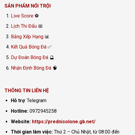
SẢN PHẨM NỔI TRỘI
Live Score
⚽
Lịch Thi Đấu
📅
Bảng Xếp Hạng
📊
Kết Quả Bóng Đá
✅
Dự Đoán Bóng Đá
🔮
Nhận Định Bóng Đá
🧠
THÔNG TIN LIÊN HỆ
Hỗ trợ
:
Telegram
Hotline:
0972945258
Website:
https://prednisolone.gb.net/
Thời gian làm việc:
Thứ 2 – Chủ Nhật, từ 08:00 đến