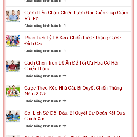
Chức năng bình luận bị tắt
ở
Lược
Hóa
Đánh
Đầu
Lợi
Kèo
Cược Ít Ăn Chắc: Chiến Lược Đơn Giản Giúp Giảm
Tư
Nhuận
Phạt
Hiệu
Rủi Ro
Góc:
Quả
Chức năng bình luận bị tắt
ở
Bí
Với
Cược
Quyết
Keonhacai
Ít
Phân Tích Tỷ Lệ Kèo: Chiến Lược Thắng Cược
Từ
Ăn
Chuyên
Đỉnh Cao
Chắc:
Gia
Chức năng bình luận bị tắt
ở
Chiến
Keonhacai
Phân
Lược
Tích
Cách Chọn Trận Dễ Ăn Để Tối Ưu Hóa Cơ Hội
Đơn
Tỷ
Giản
Chiến Thắng
Lệ
Giúp
Chức năng bình luận bị tắt
ở
Kèo:
Giảm
Cách
Chiến
Rủi
Chọn
Cược Theo Kèo Nhà Cái: Bí Quyết Chiến Thắng
Lược
Ro
Trận
Thắng
Năm 2025
Dễ
Cược
Chức năng bình luận bị tắt
ở
Ăn
Đỉnh
Cược
Để
Cao
Theo
Soi Lịch Sử Đối Đầu: Bí Quyết Dự Đoán Kết Quả
Tối
Kèo
Ưu
Chính Xác
Nhà
Hóa
Chức năng bình luận bị tắt
ở
Cái:
Cơ
Soi
Bí
Hội
Lịch