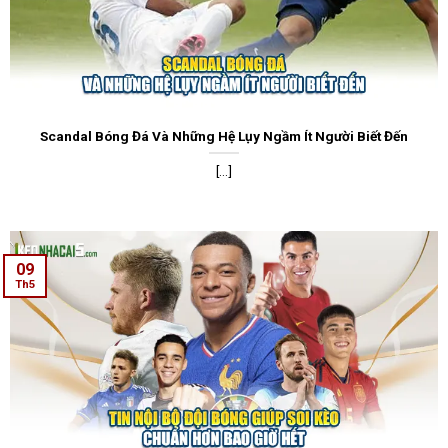
Scandal Bóng Đá Và Những Hệ Lụy Ngầm Ít Người Biết Đến
[...]
09
Th5