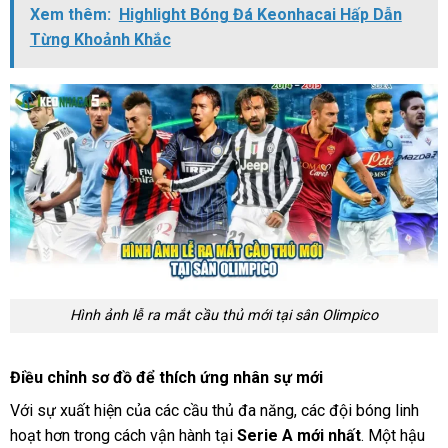
Xem thêm:
Highlight Bóng Đá Keonhacai Hấp Dẫn
Từng Khoảnh Khắc
Hình ảnh lễ ra mắt cầu thủ mới tại sân Olimpico
Điều chỉnh sơ đồ để thích ứng nhân sự mới
Với sự xuất hiện của các cầu thủ đa năng, các đội bóng linh
hoạt hơn trong cách vận hành tại
Serie A mới nhất
. Một hậu