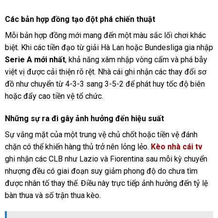
Các bản hợp đồng tạo đột phá chiến thuật
Mỗi bản hợp đồng mới mang đến một màu sắc lối chơi khác
biệt. Khi các tiền đạo từ giải Hà Lan hoặc Bundesliga gia nhập
Serie A mới nhất
, khả năng xâm nhập vòng cấm và phá bẫy
việt vị được cải thiện rõ rệt. Nhà cái ghi nhận các thay đổi sơ
đồ như chuyển từ 4-3-3 sang 3-5-2 để phát huy tốc độ biên
hoặc đẩy cao tiền vệ tổ chức.
Những sự ra đi gây ảnh hưởng đến hiệu suất
Sự vắng mặt của một trung vệ chủ chốt hoặc tiền vệ đánh
chặn có thể khiến hàng thủ trở nên lỏng lẻo.
Kèo nhà cái tv
ghi nhận các CLB như Lazio và Fiorentina sau mỗi kỳ chuyển
nhượng đều có giai đoạn suy giảm phong độ do chưa tìm
được nhân tố thay thế. Điều này trực tiếp ảnh hưởng đến tỷ lệ
bàn thua và số trận thua kèo.