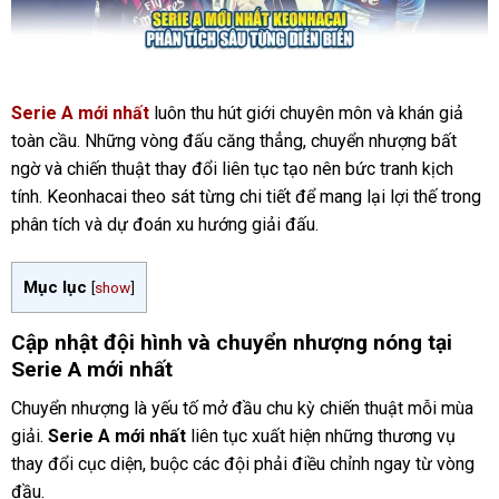
Serie A mới nhất
luôn thu hút giới chuyên môn và khán giả
toàn cầu. Những vòng đấu căng thẳng, chuyển nhượng bất
ngờ và chiến thuật thay đổi liên tục tạo nên bức tranh kịch
tính. Keonhacai theo sát từng chi tiết để mang lại lợi thế trong
phân tích và dự đoán xu hướng giải đấu.
Mục lục
[
show
]
Cập nhật đội hình và chuyển nhượng nóng tại
Serie A mới nhất
Chuyển nhượng là yếu tố mở đầu chu kỳ chiến thuật mỗi mùa
giải.
Serie A mới nhất
liên tục xuất hiện những thương vụ
thay đổi cục diện, buộc các đội phải điều chỉnh ngay từ vòng
đầu.